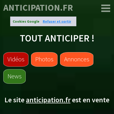
ANTICIPATION.FR
Cookies Google
Refuser et sortir
TOUT ANTICIPER !
Vidéos
Photos
Annonces
News
Le site
anticipation.fr
est en vente